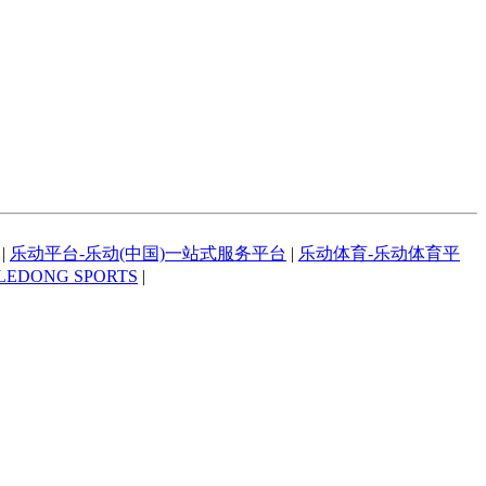
|
乐动平台-乐动(中国)一站式服务平台
|
乐动体育-乐动体育平
DONG SPORTS
|