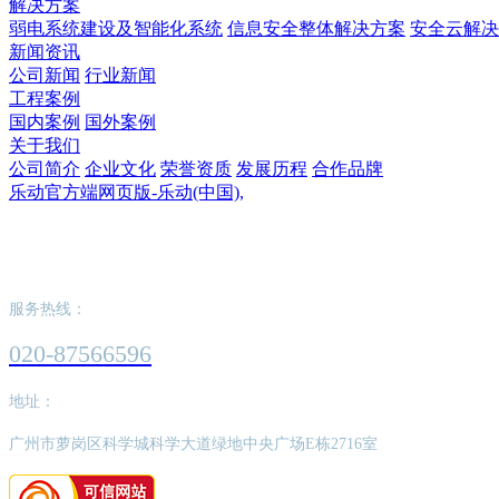
解决方案
弱电系统建设及智能化系统
信息安全整体解决方案
安全云解决
新闻资讯
公司新闻
行业新闻
工程案例
国内案例
国外案例
关于我们
公司简介
企业文化
荣誉资质
发展历程
合作品牌
乐动官方端网页版-乐动(中国),
乐动官方端网页版-乐动(中国),
服务热线：
020-87566596
地址：
广州市萝岗区科学城科学大道绿地中央广场E栋2716室