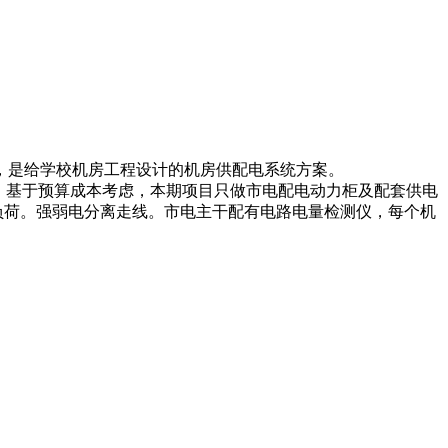
，是给学校机房工程设计的机房供配电系统方案。
，基于预算成本考虑，本期项目只做市电配电动力柜及配套供电
负荷。强弱电分离走线。市电主干配有电路电量检测仪，每个机