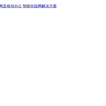
网及移动办公
智能化组网解决方案