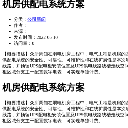
机房供配电系统方案
分类：
公司新闻
作者：
来源：
发布时间：
2022-05-10
访问量：
0
【概要描述】
众所周知在弱电机房工程中，电气工程是机房的
供配电系统的安全性、可靠性、可维护性和在线扩展性是本次
线路，并预留UPS配电柜安装位置及UPS供电线路线槽走线
柜区域分支主干配置数字电表，可实现单独计费。
机房供配电系统方案
【概要描述】
众所周知在弱电机房工程中，电气工程是机房的
供配电系统的安全性、可靠性、可维护性和在线扩展性是本次
线路，并预留UPS配电柜安装位置及UPS供电线路线槽走线
柜区域分支主干配置数字电表，可实现单独计费。