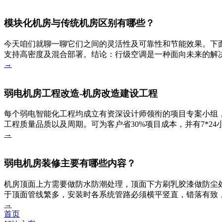
模块化机房与传统机房区别有哪些？
今天咱们就聊一聊它们之间的灵活性及可靠性和节能效果。下
支持高密度及混合部署。结论：行级空调是一种面向未来的解决
→
弱电机房工程改造-机房改造建设工程
每个弱电智能化工程均成立有资深设计师领衔的项目专案小组，
工程质量品质以及周期。可为客户省30%项目成本，并有7*2
→
弱电机房装修主要有哪些内容？
机房顶面上方需要做防水防潮处理，顶面下方刷乳胶漆做防尘
于顶面管线繁多，安装时各系统管路必须横平竖直，错落有致
→
首页