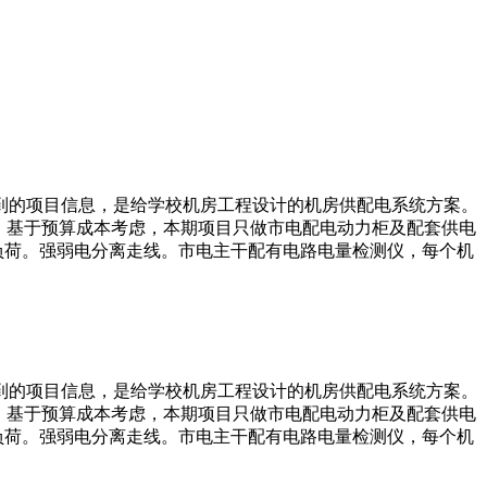
到的项目信息，是给学校机房工程设计的机房供配电系统方案。
，基于预算成本考虑，本期项目只做市电配电动力柜及配套供电
负荷。强弱电分离走线。市电主干配有电路电量检测仪，每个机
到的项目信息，是给学校机房工程设计的机房供配电系统方案。
，基于预算成本考虑，本期项目只做市电配电动力柜及配套供电
负荷。强弱电分离走线。市电主干配有电路电量检测仪，每个机