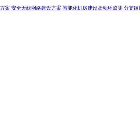
方案
安全无线网络建设方案
智能化机房建设及动环监测
分支组